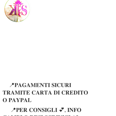
📍𝐏𝐀𝐆𝐀𝐌𝐄𝐍𝐓𝐈 𝐒𝐈𝐂𝐔𝐑𝐈
𝐓𝐑𝐀𝐌𝐈𝐓𝐄 𝐂𝐀𝐑𝐓𝐀 𝐃𝐈 𝐂𝐑𝐄𝐃𝐈𝐓𝐎
𝐎 𝐏𝐀𝐘𝐏𝐀𝐋
📍𝐏𝐄𝐑 𝐂𝐎𝐍𝐒𝐈𝐆𝐋𝐈 💕, 𝐈𝐍𝐅𝐎