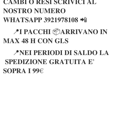
𝐂𝐀𝐌𝐁𝐈 𝐎 𝐑𝐄𝐒𝐈 𝐒𝐂𝐑𝐈𝐕𝐈𝐂𝐈 𝐀𝐋
𝐍𝐎𝐒𝐓𝐑𝐎 𝐍𝐔𝐌𝐄𝐑𝐎
𝐖𝐇𝐀𝐓𝐒𝐀𝐏𝐏 𝟑𝟗𝟐𝟏𝟗𝟕𝟖𝟏𝟎𝟖 📲
📍𝐈 𝐏𝐀𝐂𝐂𝐇𝐈 📦𝐀𝐑𝐑𝐈𝐕𝐀𝐍𝐎 𝐈𝐍
𝐌𝐀𝐗 𝟒𝟖 𝐇 𝐂𝐎𝐍 𝐆𝐋𝐒
📍𝐍𝐄𝐈 𝐏𝐄𝐑𝐈𝐎𝐃𝐈 𝐃𝐈 𝐒𝐀𝐋𝐃𝐎 𝐋𝐀
𝐒𝐏𝐄𝐃𝐈𝐙𝐈𝐎𝐍𝐄 𝐆𝐑𝐀𝐓𝐔𝐈𝐓𝐀 𝐄’
𝐒𝐎𝐏𝐑𝐀 𝐈 𝟗𝟗€