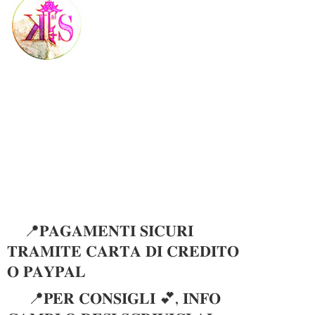
📍𝐏𝐀𝐆𝐀𝐌𝐄𝐍𝐓𝐈 𝐒𝐈𝐂𝐔𝐑𝐈
𝐓𝐑𝐀𝐌𝐈𝐓𝐄 𝐂𝐀𝐑𝐓𝐀 𝐃𝐈 𝐂𝐑𝐄𝐃𝐈𝐓𝐎
𝐎 𝐏𝐀𝐘𝐏𝐀𝐋
📍𝐏𝐄𝐑 𝐂𝐎𝐍𝐒𝐈𝐆𝐋𝐈 💕, 𝐈𝐍𝐅𝐎