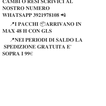
𝐂𝐀𝐌𝐁𝐈 𝐎 𝐑𝐄𝐒𝐈 𝐒𝐂𝐑𝐈𝐕𝐈𝐂𝐈 𝐀𝐋
𝐍𝐎𝐒𝐓𝐑𝐎 𝐍𝐔𝐌𝐄𝐑𝐎
𝐖𝐇𝐀𝐓𝐒𝐀𝐏𝐏 𝟑𝟗𝟐𝟏𝟗𝟕𝟖𝟏𝟎𝟖 📲
📍𝐈 𝐏𝐀𝐂𝐂𝐇𝐈 📦𝐀𝐑𝐑𝐈𝐕𝐀𝐍𝐎 𝐈𝐍
𝐌𝐀𝐗 𝟒𝟖 𝐇 𝐂𝐎𝐍 𝐆𝐋𝐒
📍𝐍𝐄𝐈 𝐏𝐄𝐑𝐈𝐎𝐃𝐈 𝐃𝐈 𝐒𝐀𝐋𝐃𝐎 𝐋𝐀
𝐒𝐏𝐄𝐃𝐈𝐙𝐈𝐎𝐍𝐄 𝐆𝐑𝐀𝐓𝐔𝐈𝐓𝐀 𝐄’
𝐒𝐎𝐏𝐑𝐀 𝐈 𝟗𝟗€